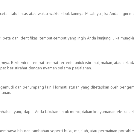
an lalu lintas atau waktu-waktu sibuk lainnya. Misalnya, jika Anda ingin m
i peta dan identifikasi tempat-tempat yang ingin Anda kunjungi. Jika mung
upnya. Berhenti di tempat-tempat tertentu untuk istirahat, makan, atau seka
apat beristirahat dengan nyaman selama perjalanan.
ngemudi dan penumpang lain. Hormati aturan yang ditetapkan oleh penge
lanan.
bahan yang dapat Anda lakukan untuk menciptakan kenyamanan ekstra selam
at membawa hiburan tambahan seperti buku, majalah, atau permainan porta