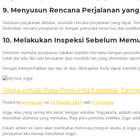
9. Menyusun Rencana Perjalanan yang
Sebelum perjalanan dimulai, susunlah rencana perjalanan yang tepat. Tent
Diskusikan rencana perjalanan ini dengan penyedia sewa bus dan pastik
10. Melakukan Inspeksi Sebelum Memul
Sebelum memulai perjalanan, lakukan inspeksi bersama dengan penyedia s
toilet jika ada. Jika ada kerusakan atau masalah lain yang ditemukan, la
Dengan memperhatikan tips-tips di atas, diharapkan Anda dapat memilih
Jogja untuk Para Pencinta Estetika: Tem
Posted by
arieharyadi
on
21 Agustus 2023
with
0 Comment
Jogja, atau yang sering kita kenal dengan sebutan Yogyakarta, adalah sal
keindahan alamnya yang memukau. Bagi para pencinta estetika, Jogja ada
Dalam artikel ini, kami akan membahas beberapa tempat wisata di Jogja ya
perjalanan kita menuju keindahan Jogja!