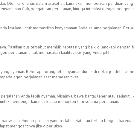
ai. Oleh karena itu, dalam artikel ini, kami akan memberikan panduan yan
enyamanan fisik, pengaturan perjalanan, hingga interaksi dengan pengem
nda lakukan untuk memastikan kenyamanan Anda selama perjalanan. Berikut
ya. Pastikan bus tersebut memiliki reputasi yang baik, dilengkapi dengan f
gen perjalanan untuk memastikan kualitas bus yang Anda pilih.
 yang nyaman. Beberapa orang lebih nyaman duduk di dekat jendela, sement
 kepada agen perjalanan saat memesan tiket.
jalanan Anda lebih nyaman. Misalnya, bawa bantal leher atau selimut ji
 untuk mendengarkan musik atau menonton film selama perjalanan.
 pariwisata. Hindari pakaian yang terlalu ketat atau terlalu longgar kare
pat menggantinya jika diperlukan.