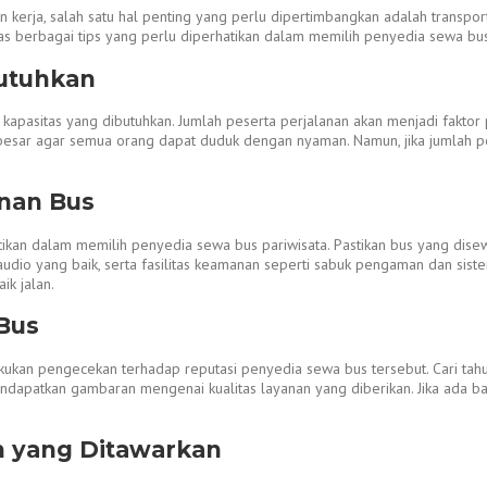
 kerja, salah satu hal penting yang perlu dipertimbangkan adalah transpor
ahas berbagai tips yang perlu diperhatikan dalam memilih penyedia sewa bus
butuhkan
pasitas yang dibutuhkan. Jumlah peserta perjalanan akan menjadi faktor 
 besar agar semua orang dapat duduk dengan nyaman. Namun, jika jumlah pe
nan Bus
ikan dalam memilih penyedia sewa bus pariwisata. Pastikan bus yang disew
 audio yang baik, serta fasilitas keamanan seperti sabuk pengaman dan sist
ik jalan.
Bus
ukan pengecekan terhadap reputasi penyedia sewa bus tersebut. Cari ta
endapatkan gambaran mengenai kualitas layanan yang diberikan. Jika ada b
 yang Ditawarkan