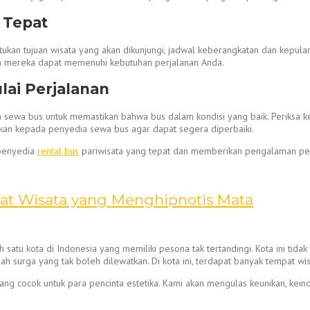
 Tepat
ukan tujuan wisata yang akan dikunjungi, jadwal keberangkatan dan kepulang
an mereka dapat memenuhi kebutuhan perjalanan Anda.
ai Perjalanan
ewa bus untuk memastikan bahwa bus dalam kondisi yang baik. Periksa kemb
porkan kepada penyedia sewa bus agar dapat segera diperbaiki.
 penyedia
rental bus
pariwisata yang tepat dan memberikan pengalaman per
pat Wisata yang Menghipnotis Mata
ah satu kota di Indonesia yang memiliki pesona tak tertandingi. Kota ini 
lah surga yang tak boleh dilewatkan. Di kota ini, terdapat banyak tempat 
ng cocok untuk para pencinta estetika. Kami akan mengulas keunikan, keind