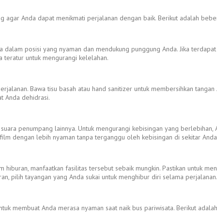
ng agar Anda dapat menikmati perjalanan dengan baik. Berikut adalah bebe
nda dalam posisi yang nyaman dan mendukung punggung Anda. Jika terdapat b
a teratur untuk mengurangi kelelahan.
alanan. Bawa tisu basah atau hand sanitizer untuk membersihkan tangan An
t Anda dehidrasi.
, atau suara penumpang lainnya. Untuk mengurangi kebisingan yang berlebih
ilm dengan lebih nyaman tanpa terganggu oleh kebisingan di sekitar Anda
sistem hiburan, manfaatkan fasilitas tersebut sebaik mungkin. Pastikan untuk
an, pilih tayangan yang Anda sukai untuk menghibur diri selama perjalanan
untuk membuat Anda merasa nyaman saat naik bus pariwisata. Berikut adala