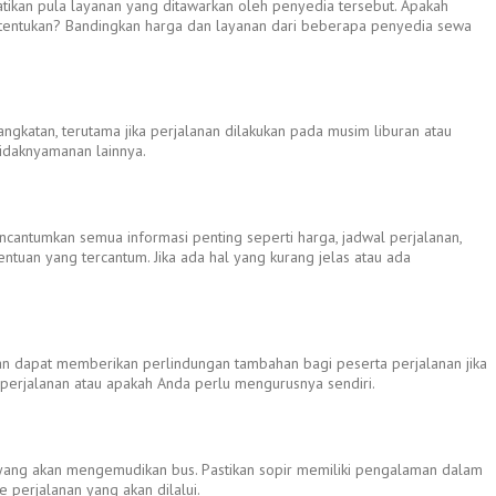
ikan pula layanan yang ditawarkan oleh penyedia tersebut. Apakah
 ditentukan? Bandingkan harga dan layanan dari beberapa penyedia sewa
gkatan, terutama jika perjalanan dilakukan pada musim liburan atau
idaknyamanan lainnya.
ncantumkan semua informasi penting seperti harga, jadwal perjalanan,
ntuan yang tercantum. Jika ada hal yang kurang jelas atau ada
anan dapat memberikan perlindungan tambahan bagi peserta perjalanan jika
 perjalanan atau apakah Anda perlu mengurusnya sendiri.
ir yang akan mengemudikan bus. Pastikan sopir memiliki pengalaman dalam
 perjalanan yang akan dilalui.