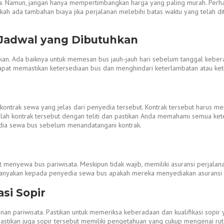
a. Namun, jangan hanya mempertimbangkan harga yang paling murah. Perhat
pakah ada tambahan biaya jika perjalanan melebihi batas waktu yang telah
 Jadwal yang Dibutuhkan
kan. Ada baiknya untuk memesan bus jauh-jauh hari sebelum tanggal keberan
dapat memastikan ketersediaan bus dan menghindari keterlambatan atau ket
ontrak sewa yang jelas dari penyedia tersebut. Kontrak tersebut harus me
calah kontrak tersebut dengan teliti dan pastikan Anda memahami semua kete
dia sewa bus sebelum menandatangani kontrak.
aat menyewa bus pariwisata. Meskipun tidak wajib, memiliki asuransi perjal
 menanyakan kepada penyedia sewa bus apakah mereka menyediakan asuransi
si Sopir
anan pariwisata. Pastikan untuk memeriksa keberadaan dan kualifikasi sop
 pastikan juga sopir tersebut memiliki pengetahuan yang cukup mengenai rute