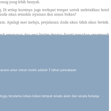
arang yang lebih banyak.
 Di setiap kursinya juga terdapat tempat untuk meletakkan botol
an Anda akan semakin nyaman dan aman bukan?
am. Apalagi saat melaju, perjalanan Anda akan tidak akan berisik.
 sabuk pengaman dan seat limiter dengan fungsi menahan pengemudi
ulan sebagai berikut :
ransi umur mesin mobil adalah 3 tahun pemakaian
gja, terutama lokasi-lokasi tempat wisata alam dan wisata belanja