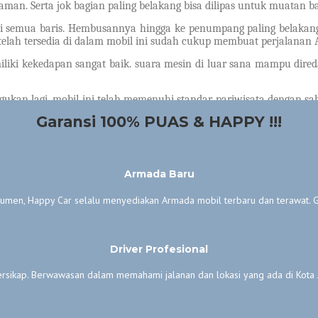
man. Serta jok bagian paling belakang bisa dilipas untuk muatan b
i semua baris. Hembusannya hingga ke penumpang paling belakang.
telah tersedia di dalam mobil ini sudah cukup membuat perjalan
iliki kekedapan sangat baik. suara mesin di luar sana mampu dired
ragukan lagi. mobil ini telah memenuhi standar pariwisata dengan
enumpang, namun juga pengemudinya.
Garansi 100% PUAS & HAPPY !!!
an yang memberikan garansi kepuasan dan happy dengan keungg
Armada Baru
en, Happy Car selalu menyediakan Armada mobil terbaru dan terawat. Ga
Driver Profesional
rsikap. Berwawasan dalam memahami jalanan dan lokasi yang ada di Kota Jo