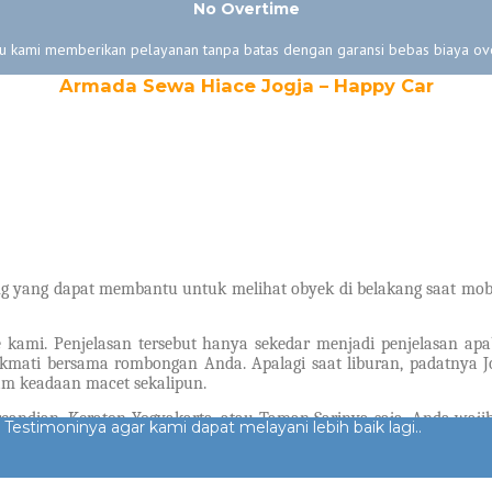
No Overtime
 kami memberikan pelayanan tanpa batas dengan garansi bebas biaya ov
Armada Sewa Hiace Jogja – Happy Car
ang yang dapat membantu untuk melihat obyek di belakang saat mobi
 kami. Penjelasan tersebut hanya sekedar menjadi penjelasan ap
kmati bersama rombongan Anda. Apalagi saat liburan, padatnya 
am keadaan macet sekalipun.
ercandian, Keraton Yogyakarta, atau Taman Sarinya saja. Anda waj
 Testimoninya agar kami dapat melayani lebih baik lagi..
gi Jogja dan sewa Hiace Jogja di Happy Hiace kami.