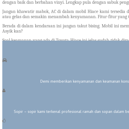
dengan baik dan berbahan vinyi. Lengkap pula dengan sabuk penga
Jangan khawatir mabok, AC di dalam mobil Hiace kami tersedia d
atau gelas dan semakin menambah kenyamanan. Fitur-fitur yang 
Berada di dalam kendaraan ini jangan takut bising. Mobil ini mem
Asyik kan?
Soal keamanan yang ada di Toyota Hiace ini jelas sudah tidak di
agar tidak ke depan saat benturan. Bukan hanya safety untuk p
Satu satunya perusaha
Demi memberikan kenyamanan dan keamanan konsum
Sopir – sopir kami terkenal profesional ramah dan sopan dalam be