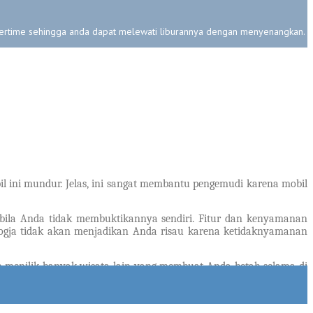
ertime sehingga anda dapat melewati liburannya dengan menyenangkan.
l ini mundur. Jelas, ini sangat membantu pengemudi karena mobil
abila Anda tidak membuktikannya sendiri. Fitur dan kenyamanan
Jogja tidak akan menjadikan Anda risau karena ketidaknyamanan
ib menilik banyak wisata lain yang membuat Anda betah selama di