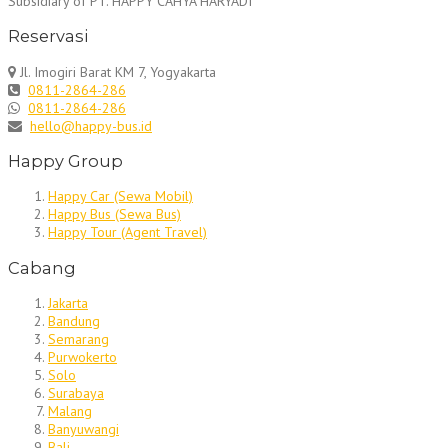
Subsidiary of PT. HAPPY CAHYA HARYADI
Reservasi
Jl. Imogiri Barat KM 7, Yogyakarta
0811-2864-286
0811-2864-286
hello@happy-bus.id
Happy Group
Happy Car (Sewa Mobil)
Happy Bus (Sewa Bus)
Happy Tour (Agent Travel)
Cabang
Jakarta
Bandung
Semarang
Purwokerto
Solo
Surabaya
Malang
Banyuwangi
Bali