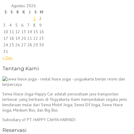
Agustus 2026
S
S
R
K
J
S
M
1
2
3
4
5
6
7
8
9
10
11
12
13
14
15
16
17
18
19
20
21
22
23
24
25
26
27
28
29
30
31
« Des
Tentang Kami
Sewa Hiace Jogja Happy Car adalah perusahaan jasa transportasi
terbesar yang berbasis di Yogyakarta. Kami menyediakan segala jenis
kendaraan mulai dari Sewa Mobil Jogja, Sewa Elf Jogja, Sewa Hiace
Jogja, Medium Bus, dan Big Bus.
Subsidiary of PT. HAPPY CAHYA HARYADI
Reservasi