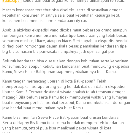
Balikpapan
kendaraan buat segala konsumennya dimanapun terletak.
Macam kendaraan tersebut bisa diseleksi serta di sesuaikan dengan
kebutuhan konsumen. Misalnya saja, buat kebutuhan keluarga kecil,
konsumen bisa memakai tipe kendaraan city car.
Apabila aktivitas ekspedisi yang dicoba muat beberapa orang ataupun
rombongan, konsumen bisa memakai tipe kendaraan yang lebih besar,
semacam minibus, Hiace, ataupun hiace. Serta apabila ekspedisi hendak
diiringi oleh rombongan dalam skala besar, pemakaian kendaraan tipe
big bis semacam bis pariwisata nampaknya jadi opsi sangat pas.
Seluruh kendaraan bisa disesuaikan dengan kebutuhan serta keperluan
konsumen. So, apapun kebutuhan kendaraan buat mendukung ekspedisi
Kamu, Sewa Hiace Balikpapan siap menyediakan-nya buat Kamu.
Kamu tengah merancang liburan di kota Balikpapan? Telah
mempersiapkan berapa orang yang hendak ikut dan dalam ekspedisi
liburan Kamu? Terpaut destinasi wisata apakah telah tersusun dengan
matang? Bila belum serta Kamu tidak mempunyai waktu yang lumayan
buat menyusun perihal–perihal tersebut, Kamu membutuhkan dorongan
jasa handal buat mengurutkan-nya buat Kamu.
Kamu bisa memilah Sewa Hiace Balikpapan buat urusan kendaraan.
Serta di Happy Bis Kamu tidak cuma hendak memperoleh kendaraan
yang bermutu, tetapi pula bisa menikmati paket wisata di kota