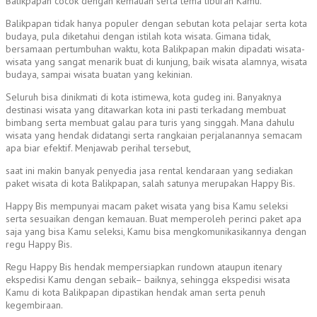
Balikpapan cocok dengan kemauan serta tema liburan Kamu.
Balikpapan tidak hanya populer dengan sebutan kota pelajar serta kota
budaya, pula diketahui dengan istilah kota wisata. Gimana tidak,
bersamaan pertumbuhan waktu, kota Balikpapan makin dipadati wisata-
wisata yang sangat menarik buat di kunjung, baik wisata alamnya, wisata
budaya, sampai wisata buatan yang kekinian.
Seluruh bisa dinikmati di kota istimewa, kota gudeg ini. Banyaknya
destinasi wisata yang ditawarkan kota ini pasti terkadang membuat
bimbang serta membuat galau para turis yang singgah. Mana dahulu
wisata yang hendak didatangi serta rangkaian perjalanannya semacam
apa biar efektif. Menjawab perihal tersebut,
saat ini makin banyak penyedia jasa rental kendaraan yang sediakan
paket wisata di kota Balikpapan, salah satunya merupakan Happy Bis.
Happy Bis mempunyai macam paket wisata yang bisa Kamu seleksi
serta sesuaikan dengan kemauan. Buat memperoleh perinci paket apa
saja yang bisa Kamu seleksi, Kamu bisa mengkomunikasikannya dengan
regu Happy Bis.
Regu Happy Bis hendak mempersiapkan rundown ataupun itenary
ekspedisi Kamu dengan sebaik– baiknya, sehingga ekspedisi wisata
Kamu di kota Balikpapan dipastikan hendak aman serta penuh
kegembiraan.