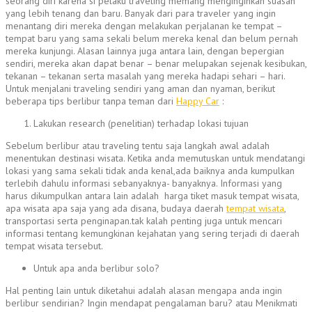
seorang diri karena si pelaku traveling memang menginginkan suasan
yang lebih tenang dan baru. Banyak dari para traveler yang ingin
menantang diri mereka dengan melakukan perjalanan ke tempat –
tempat baru yang sama sekali belum mereka kenal dan belum pernah
mereka kunjungi. Alasan lainnya juga antara lain, dengan bepergian
sendiri, mereka akan dapat benar – benar melupakan sejenak kesibukan,
tekanan – tekanan serta masalah yang mereka hadapi sehari – hari.
Untuk menjalani traveling sendiri yang aman dan nyaman, berikut
beberapa tips berlibur tanpa teman dari
Happy Car
:
Lakukan research (penelitian) terhadap lokasi tujuan
Sebelum berlibur atau traveling tentu saja langkah awal adalah
menentukan destinasi wisata. Ketika anda memutuskan untuk mendatangi
lokasi yang sama sekali tidak anda kenal,ada baiknya anda kumpulkan
terlebih dahulu informasi sebanyaknya- banyaknya. Informasi yang
harus dikumpulkan antara lain adalah harga tiket masuk tempat wisata,
apa wisata apa saja yang ada disana, budaya daerah
tempat wisata
,
transportasi serta penginapan.tak kalah penting juga untuk mencari
informasi tentang kemungkinan kejahatan yang sering terjadi di daerah
tempat wisata tersebut.
Untuk apa anda berlibur solo?
Hal penting lain untuk diketahui adalah alasan mengapa anda ingin
berlibur sendirian? Ingin mendapat pengalaman baru? atau Menikmati