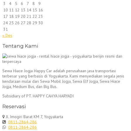
3
4
5
6
7
8
9
10
11
12
13
14
15
16
17
18
19
20
21
22
23
24
25
26
27
28
29
30
31
« Des
Tentang Kami
Sewa Hiace Jogja Happy Car adalah perusahaan jasa transportasi
terbesar yang berbasis di Yogyakarta. Kami menyediakan segala jenis
kendaraan mulai dari Sewa Mobil Jogja, Sewa Elf Jogja, Sewa Hiace
Jogja, Medium Bus, dan Big Bus.
Subsidiary of PT. HAPPY CAHYA HARYADI
Reservasi
Jl. Imogiri Barat KM 7, Yogyakarta
0811-2864-286
0811-2864-286