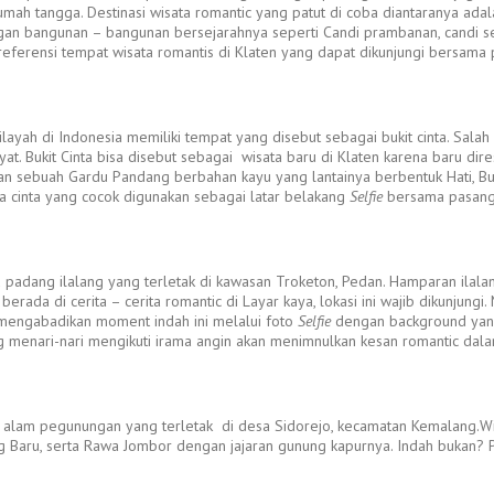
ah tangga. Destinasi wisata romantic yang patut di coba diantaranya ada
engan bangunan – bangunan bersejarahnya seperti Candi prambanan, candi sew
referensi tempat wisata romantis di Klaten yang dapat dikunjungi bersama
yah di Indonesia memiliki tempat yang disebut sebagai bukit cinta. Salah s
t. Bukit Cinta bisa disebut sebagai wisata baru di Klaten karena baru dir
n sebuah Gardu Pandang berbahan kayu yang lantainya berbentuk Hati, Buki
ma cinta yang cocok digunakan sebagai latar belakang
Selfie
bersama pasang
tu padang ilalang yang terletak di kawasan Troketon, Pedan. Hamparan ila
erada di cerita – cerita romantic di Layar kaya, lokasi ini wajib dikunjung
 mengabadikan moment indah ini melalui foto
Selfie
dengan background yang 
g menari-nari mengikuti irama angin akan menimnulkan kesan romantic da
alam pegunungan yang terletak di desa Sidorejo, kecamatan Kemalang.Wilaya
g Baru, serta Rawa Jombor dengan jajaran gunung kapurnya. Indah bukan?