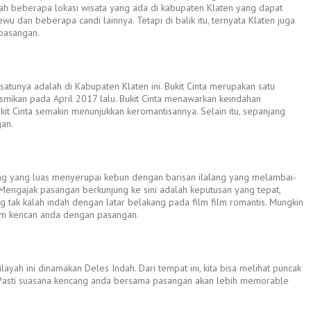
lah beberapa lokasi wisata yang ada di kabupaten Klaten yang dapat
u dan beberapa candi lainnya. Tetapi di balik itu, ternyata Klaten juga
 pasangan.
atunya adalah di Kabupaten Klaten ini. Bukit Cinta merupakan satu
esmikan pada April 2017 lalu. Bukit Cinta menawarkan keindahan
t Cinta semakin menunjukkan keromantisannya. Selain itu, sepanjang
an.
lang yang luas menyerupai kebun dengan barisan ilalang yang melambai-
i. Mengajak pasangan berkunjung ke sini adalah keputusan yang tepat,
tak kalah indah dengan latar belakang pada film film romantis. Mungkin
lam kencan anda dengan pasangan.
h ini dinamakan Deles Indah. Dari tempat ini, kita bisa melihat puncak
 Pasti suasana kencang anda bersama pasangan akan lebih memorable