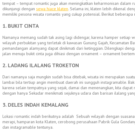
tempat – tempat romantic juga akan meningkatkan keharmonisan dalam rum
dikunjungi dengan
sewa hiace klaten
. Selama ini, klaten lebih dikenal d
memiliki pesona wisata romantis yang cukup potensial. Berikut beberapa 
1. BUKIT CINTA
Namanya memang sudah tak asing lagi didengar, karena hamper setiap wila
wilayah perbukitan yang terletak di kawasan Gunung Gajah, Kecamatan Baya
pemandangan alamyang dapat dinikmati dari ketinggian. Dilengkapi denga
jalan menuju bukit cinta juga dihiasi dengan ornament – ornament berte
2. LADANG ILALANG TROKETON
Dari namanya saja mungkin sudah bisa ditebak, wisata ini merupakan sua
lambai bila tertiup angin membuat daerah ini sungguh instagramable. Bak b
karena selain tempatnya yang sejuk, damai dan menenangkan, kita dapat
dengan hanya Sekadar menikmati sejuknya udara dan barisan ilalang yan
3. DELES INDAH KEMALANG
Lokasi romantic indah berikutnya adalah Sebuah wilayah dengan suasana 
merapi, hamparan kota Klaten, cerobong perusahaan Pabrik Gula Gondan
dan instagramable tentunya.