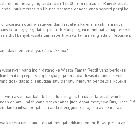
ta di Indonesia yang terdiri dari 17.000 lebih pulau ini. Banyak wisata
ga anda untuk merasakan liburan bersama dengan anda seperti pergi ke
 di bicarakan oleh wisatawan dan Travelers karena masih minimnya
m banyak orang yang datang untuk berkunjung, ini membuat setiap tempat
u saja lho! Banyak wisata lain seperti wisata taman yang ada di Kebumen,
dan tidak mengenalnya.
Check this out!
n wisatawan yang ingin datang ke Wisata Taman Reptil yang berlokasi
an binatang reptil yang langka juga tersedia di wisata taman reptil
yang tidak dapat di sebutkan satu persatu. Menurut oengelola, koleksi
an wisatawan luar kota bahkan luar negeri. Untuk anda wisatawan luar
ngan dalam jumlah yang banyak anda juga dapat menyewa Bus, Hiace, Elf
bumen dan lanutkan perjalanan anda menggunakan ojek atau kendaraan
mbawa kamera untuk anda dapat mengabadikan momen. Bawa peralatan