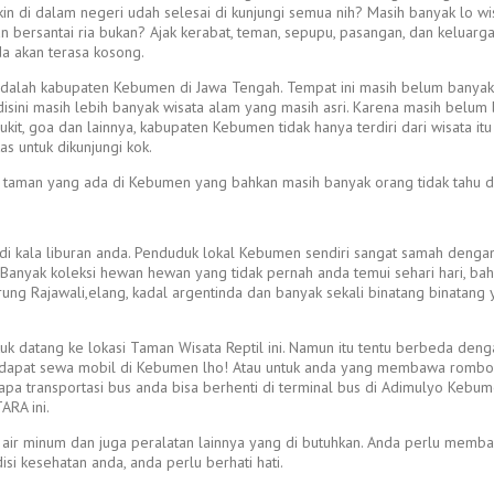
n di dalam negeri udah selesai di kunjungi semua nih? Masih banyak lo wisa
n bersantai ria bukan? Ajak kerabat, teman, sepupu, pasangan, dan keluar
da akan terasa kosong.
adalah kabupaten Kebumen di Jawa Tengah. Tempat ini masih belum banyak
a disini masih lebih banyak wisata alam yang masih asri. Karena masih belu
kit, goa dan lainnya, kabupaten Kebumen tidak hanya terdiri dari wisata it
s untuk dikunjungi kok.
ata taman yang ada di Kebumen yang bahkan masih banyak orang tidak tahu 
 di kala liburan anda. Penduduk lokal Kebumen sendiri sangat samah denga
 Banyak koleksi hewan hewan yang tidak pernah anda temui sehari hari, bahk
rung Rajawali,elang, kadal argentinda dan banyak sekali binatang binatang 
uk datang ke lokasi Taman Wisata Reptil ini. Namun itu tentu berbeda deng
nda dapat sewa mobil di Kebumen lho! Atau untuk anda yang membawa rombo
erapa transportasi bus anda bisa berhenti di terminal bus di Adimulyo Ke
ARA ini.
, air minum dan juga peralatan lainnya yang di butuhkan. Anda perlu me
isi kesehatan anda, anda perlu berhati hati.