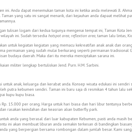
n ini. Anda dapat menemukan taman kota ini ketika anda melewati Jl. Ahm
Taman yang satu ini sangat menarik, dari kejauhan anda dapaat melihat patu
zamannya.
gan tulisan logam dari kedua tugunya mengenai tempat ini, Taman Kota Jend
 wilayah ini. Sudah tersedia
hotspot area, reflextion area,
taman lalu lintas, 
nakan untuk kegiatan kegiatan yang memacu kekreatifan anak anak dan oran
tema permainan yang sudah mulai berkurang seperti permainan tradisional 
isan budaya daerah. Maka dari itu mereka menciptakan sarana ini.
an militer lengkap bertuliskan Jend. Purn. H.M. Sarbini.
 untuk anak, keluarga dan kerabat anda. Konsep wisata edukasi ini sendiri
oleh putra kebumen sendiri. Taman ini baru saja di resmikan 4 tahun lalu seki
ai kupu kupu biasa.
Rp. 15.000 per orang. Harga untuk hari biasa dan hari libur tentunya ber
n rasakan keindahan dan keasrian alian butterfly park.
ntuk anda yang berasal dari luar kabupaten Kebumen, pasti anda masih bel
Tentu ini akan membuat liburan anda semakin terkesan di bandingkan bias
anda yang berpergian bersama rombongan dalam jumlah besar. Kami sangat