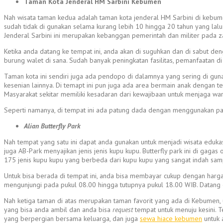
Taman Kota Jenderal HM Sarbini Kebumen
Nah wisata taman kedua adalah taman kota jenderal HM Sarbini di kebume
sudah tidak di gunakan selama kurang lebih 10 hingga 20 tahun yang lalu. 
Jenderal Sarbini ini merupakan kebanggan pemerintah dan militer pada 
Ketika anda datang ke tempat ini, anda akan di suguhkan dan di sabut den
burung walet di sana. Sudah banyak peningkatan fasilitas, pemanfaatan di
Taman kota ini sendiri juga ada pendopo di dalamnya yang sering di gu
kesenian lainnya. Di temapt ini pun juga ada area bermain anak dengan 
Masyarakat sekitar memiliki kesadaran dari kewajibaan untuk menjaga war
Seperti namanya, di tempat ini ada patung dada dengan menggunakan pakai
Alian Butterfly Park
Nah tempat yang satu ini dapat anda gunakan untuk menjadi wisata edukasi
juga AB-Park menyajikan jenis jenis kupu kupu. Butterfly park ini di gagas 
175 jenis kupu kupu yang berbeda dari kupu kupu yang sangat indah samp
Untuk bisa berada di tempat ini, anda bisa membayar cukup dengan harga 
mengunjungi pada pukul 08.00 hingga tutupnya pukul 18.00 WIB. Datang da
Nah ketiga taman di atas merupakan taman favorit yang ada di Kebumen, u
yang bisa anda ambil dan anda bisa
request
tempat untuk menuju kesini. 
yang berpergian bersama keluarga, dan juga
sewa hiace kebumen
untuk 