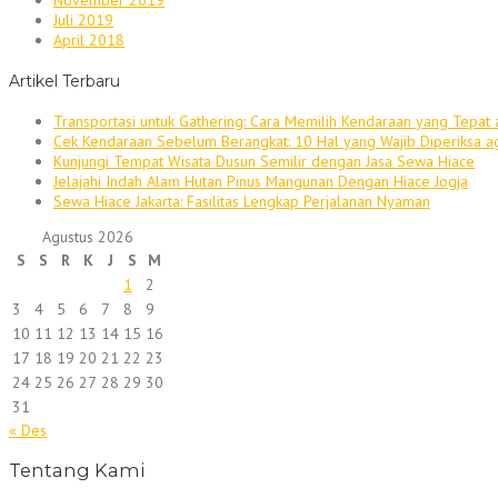
November 2019
Juli 2019
April 2018
Artikel Terbaru
Transportasi untuk Gathering: Cara Memilih Kendaraan yang Tepat 
Cek Kendaraan Sebelum Berangkat: 10 Hal yang Wajib Diperiksa a
Kunjungi Tempat Wisata Dusun Semilir dengan Jasa Sewa Hiace
Jelajahi Indah Alam Hutan Pinus Mangunan Dengan Hiace Jogja
Sewa Hiace Jakarta: Fasilitas Lengkap Perjalanan Nyaman
Agustus 2026
S
S
R
K
J
S
M
1
2
3
4
5
6
7
8
9
10
11
12
13
14
15
16
17
18
19
20
21
22
23
24
25
26
27
28
29
30
31
« Des
Tentang Kami