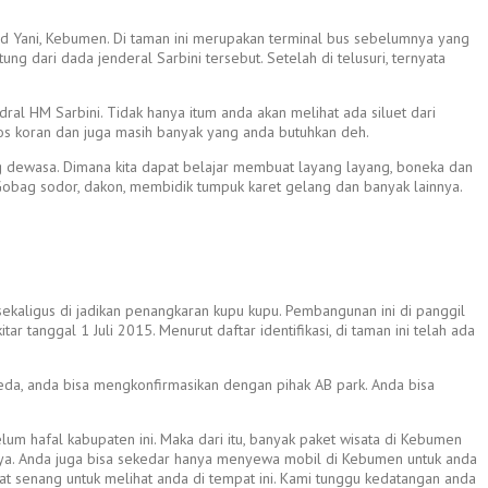
ad Yani, Kebumen. Di taman ini merupakan terminal bus sebelumnya yang
ng dari dada jenderal Sarbini tersebut. Setelah di telusuri, ternyata
ral HM Sarbini. Tidak hanya itum anda akan melihat ada siluet dari
Kios koran dan juga masih banyak yang anda butuhkan deh.
g dewasa. Dimana kita dapat belajar membuat layang layang, boneka dan
Gobag sodor, dakon, membidik tumpuk karet gelang dan banyak lainnya.
 sekaligus di jadikan penangkaran kupu kupu. Pembangunan ini di panggil
tar tanggal 1 Juli 2015. Menurut daftar identifikasi, di taman ini telah ada
beda, anda bisa mengkonfirmasikan dengan pihak AB park. Anda bisa
um hafal kabupaten ini. Maka dari itu, banyak paket wisata di Kebumen
anya. Anda juga bisa sekedar hanya menyewa mobil di Kebumen untuk anda
 senang untuk melihat anda di tempat ini. Kami tunggu kedatangan anda